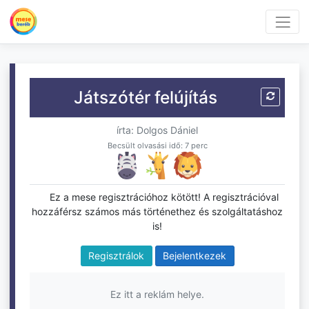
Játszótér felújítás
írta: Dolgos Dániel
Becsült olvasási idő: 7 perc
Ez a mese regisztrációhoz kötött! A regisztrációval
hozzáférsz számos más történethez és szolgáltatáshoz
is!
Regisztrálok
Bejelentkezek
Ez itt a reklám helye.