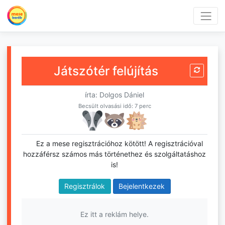
Játszótér felújítás
írta: Dolgos Dániel
Becsült olvasási idő: 7 perc
Ez a mese regisztrációhoz kötött! A regisztrációval
hozzáférsz számos más történethez és szolgáltatáshoz
is!
Regisztrálok
Bejelentkezek
Ez itt a reklám helye.